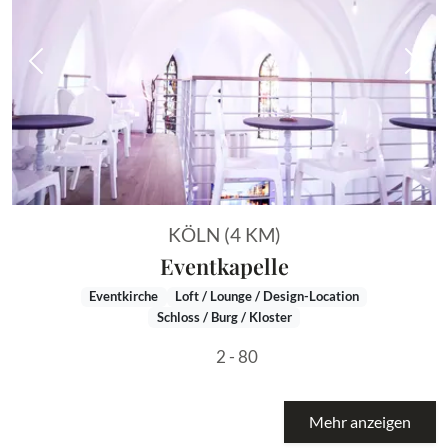
Vorheriges Bild
Näch
KÖLN (4 KM)
Eventkapelle
Eventkirche
Loft / Lounge / Design-Location
Schloss / Burg / Kloster
2 - 80
Mehr anzeigen