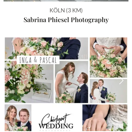
KÖLN (3 KM)
Sabrina Phiesel Photography
Vorheriges Bild
Näch