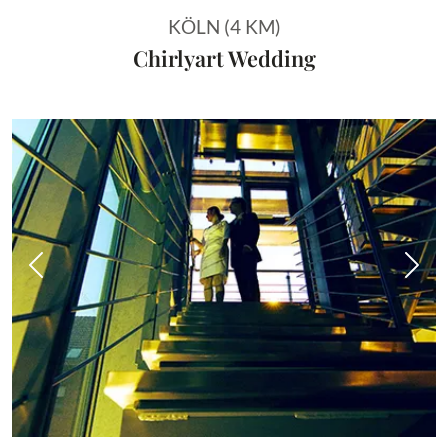
KÖLN (4 KM)
Chirlyart Wedding
Vorheriges Bild
Näch