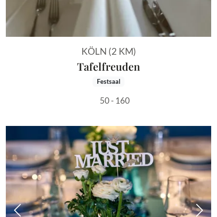
KÖLN (2 KM)
Tafelfreuden
Festsaal
50 - 160
Vorheriges Bild
Näch