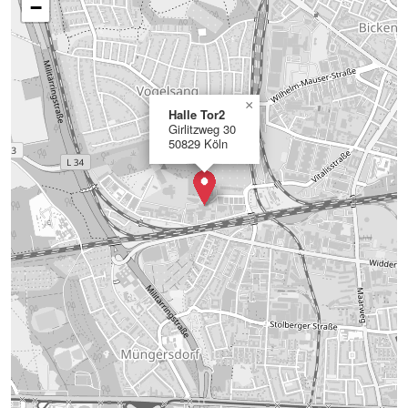
−
×
Halle Tor2
Girlitzweg 30
50829 Köln