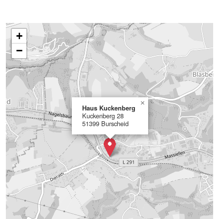
+
−
×
Haus Kuckenberg
Kuckenberg 28
51399 Burscheid