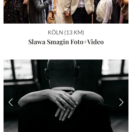
KÖLN (13 KM)
Slawa Smagin Foto+Video
Vorheriges Bild
Näch