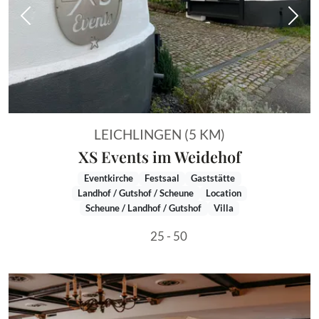
Vorheriges Bild
Näch
LEICHLINGEN (5 KM)
XS Events im Weidehof
Eventkirche
Festsaal
Gaststätte
Landhof / Gutshof / Scheune
Location
Scheune / Landhof / Gutshof
Villa
25 - 50