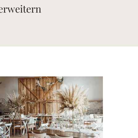
 erweitern
 Bild
Vorheriges Bild
Nächstes Bild