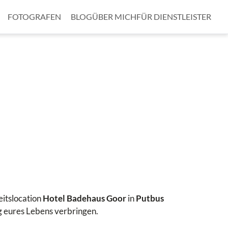
FOTOGRAFEN
BLOG
ÜBER MICH
FÜR DIENSTLEISTER
eitslocation
Hotel Badehaus Goor
in
Putbus
g eures Lebens verbringen.