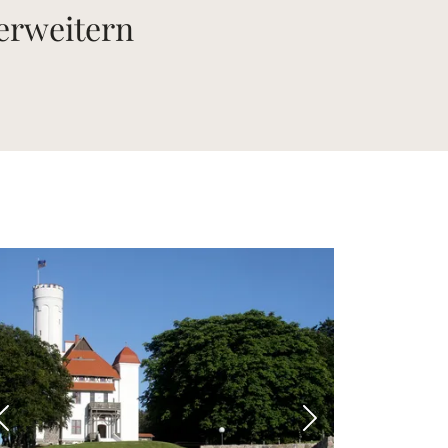
 erweitern
 Bild
Vorheriges Bild
Nächstes Bild