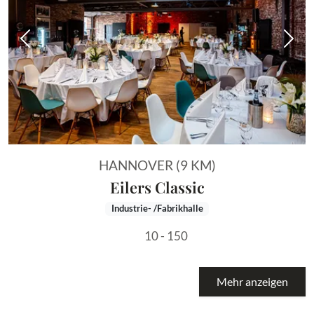
Vorheriges Bild
Näch
HANNOVER (9 KM)
Eilers Classic
Industrie- /Fabrikhalle
10 - 150
Mehr anzeigen