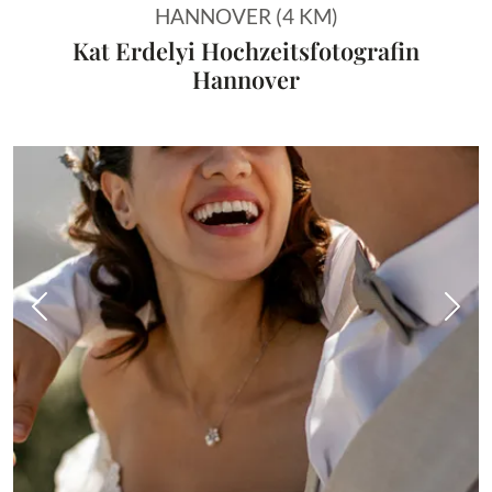
HANNOVER (4 KM)
Kat Erdelyi Hochzeitsfotografin
Hannover
Vorheriges Bild
Näch