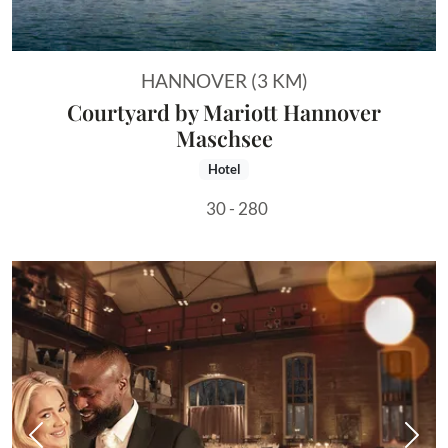
HANNOVER (3 KM)
Courtyard by Mariott Hannover
Maschsee
Hotel
30 - 280
Vorheriges Bild
Näch