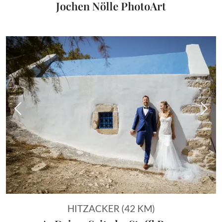
Jochen Nölle PhotoArt
Vorheriges Bild
Näch
HITZACKER (42 KM)