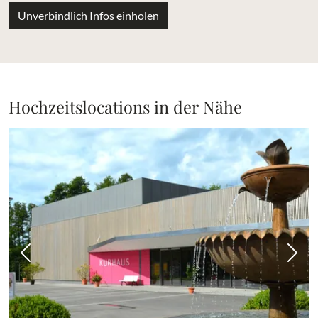
Unverbindlich Infos einholen
Hochzeitslocations in der Nähe
Vorheriges Bild
Näch