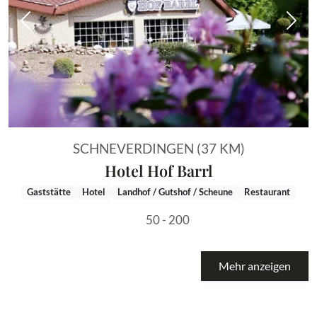
Vorheriges Bild
Näch
SCHNEVERDINGEN (37 KM)
Hotel Hof Barrl
Gaststätte
Hotel
Landhof / Gutshof / Scheune
Restaurant
50 - 200
Mehr anzeigen