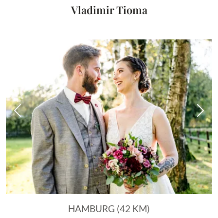
Vladimir Tioma
Vorheriges Bild
Näch
HAMBURG (42 KM)