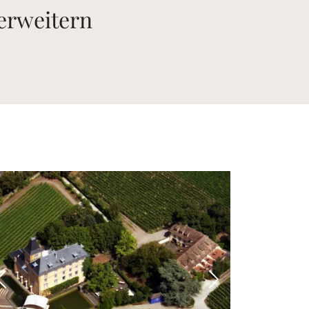
 erweitern
 Bild
Vorheriges Bild
Nächstes Bild