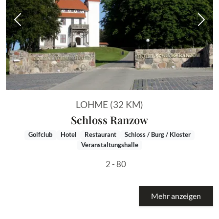
Vorheriges Bild
Näch
LOHME (32 KM)
Schloss Ranzow
Golfclub
Hotel
Restaurant
Schloss / Burg / Kloster
Veranstaltungshalle
2 - 80
Mehr anzeigen