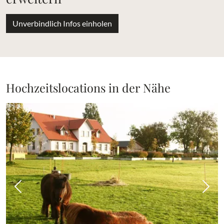
Unverbindlich Infos einholen
Hochzeitslocations in der Nähe
Vorheriges Bild
Näch