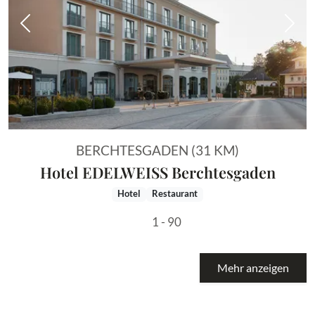
Vorheriges Bild
Näch
BERCHTESGADEN (31 KM)
Hotel EDELWEISS Berchtesgaden
Hotel
Restaurant
1 - 90
Mehr anzeigen