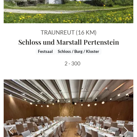
TRAUNREUT (16 KM)
Schloss und Marstall Pertenstein
Festsaal
Schloss / Burg / Kloster
2 - 300
Vorheriges Bild
Näch