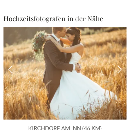
Hochzeitsfotografen in der Nähe
Vorheriges Bild
Näch
KIRCHDORF AM INN (46 KM)