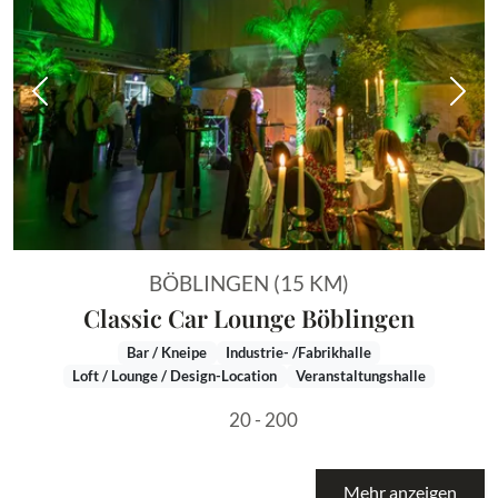
Vorheriges Bild
Näch
BÖBLINGEN (15 KM)
Classic Car Lounge Böblingen
Bar / Kneipe
Industrie- /Fabrikhalle
Loft / Lounge / Design-Location
Veranstaltungshalle
20 - 200
Mehr anzeigen