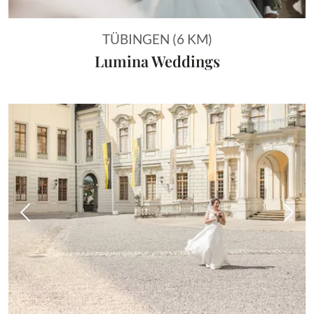
TÜBINGEN (6 KM)
Lumina Weddings
Vorheriges Bild
Näch