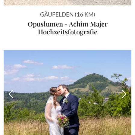
GÄUFELDEN (16 KM)
Opuslumen - Achim Majer
Hochzeitsfotografie
Vorheriges Bild
Näch