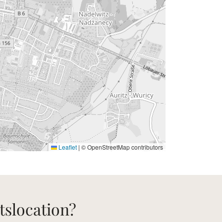
Leaflet
|
© OpenStreetMap contributors
tslocation?