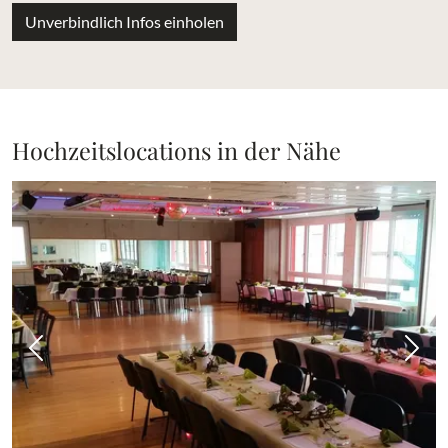
Unverbindlich Infos einholen
Hochzeitslocations in der Nähe
Vorheriges Bild
Näch