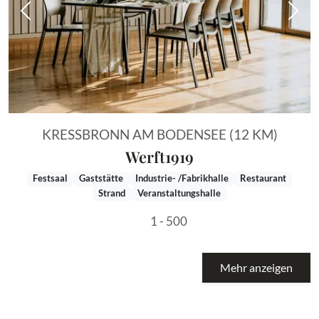
Vorheriges Bild
Näch
KRESSBRONN AM BODENSEE (12 KM)
Werft1919
Festsaal
Gaststätte
Industrie- /Fabrikhalle
Restaurant
Strand
Veranstaltungshalle
1 - 500
Mehr anzeigen