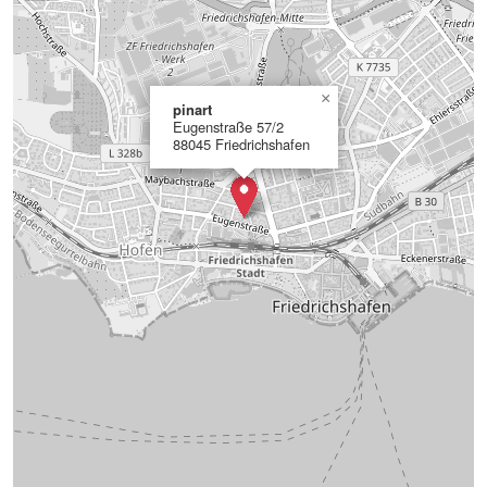
×
pinart
Eugenstraße 57/2
88045 Friedrichshafen