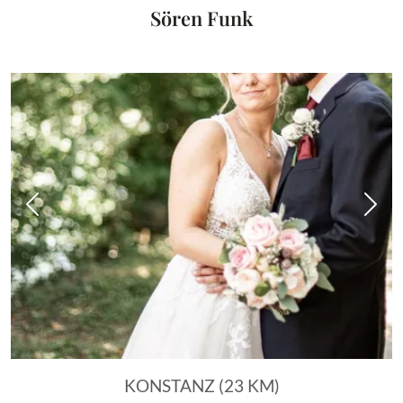
Sören Funk
Vorheriges Bild
Näch
KONSTANZ (23 KM)