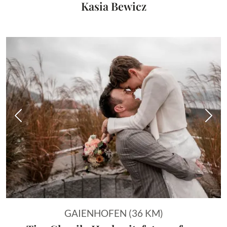
Kasia Bewicz
Vorheriges Bild
Näch
GAIENHOFEN (36 KM)