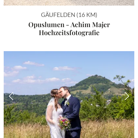
GÄUFELDEN (16 KM)
Opuslumen - Achim Majer
Hochzeitsfotografie
Vorheriges Bild
Näch