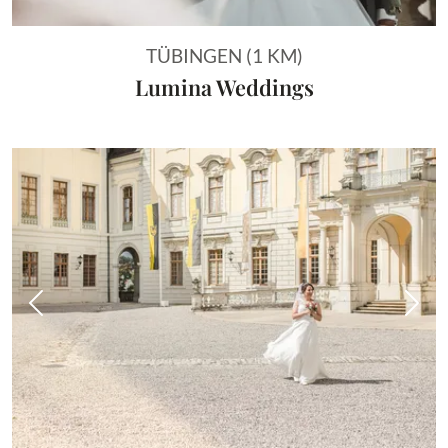
TÜBINGEN (1 KM)
Lumina Weddings
Vorheriges Bild
Näch