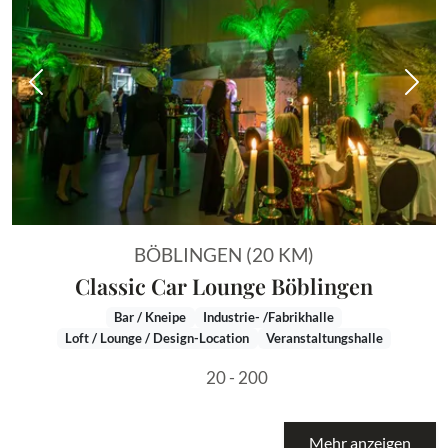
Vorheriges Bild
Näch
BÖBLINGEN (20 KM)
Classic Car Lounge Böblingen
Bar / Kneipe
Industrie- /Fabrikhalle
Loft / Lounge / Design-Location
Veranstaltungshalle
20 - 200
Mehr anzeigen