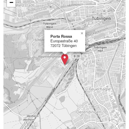
−
×
Porta Rossa
Europastraße 40
72072 Tübingen