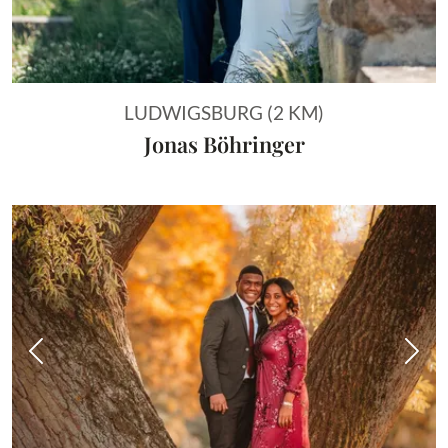
LUDWIGSBURG (2 KM)
Jonas Böhringer
Vorheriges Bild
Näch