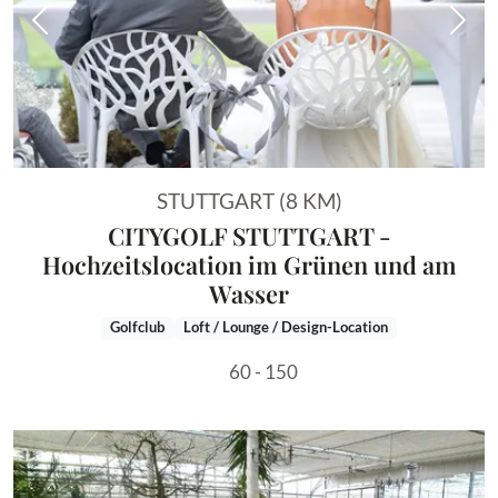
Vorheriges Bild
Näch
STUTTGART (8 KM)
CITYGOLF STUTTGART -
Hochzeitslocation im Grünen und am
Wasser
Golfclub
Loft / Lounge / Design-Location
60 - 150