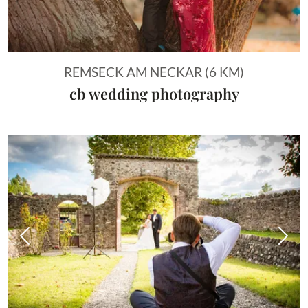
REMSECK AM NECKAR (6 KM)
cb wedding photography
Vorheriges Bild
Näch