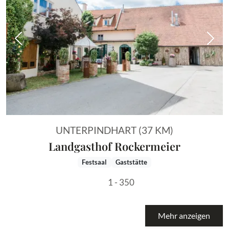
Vorheriges Bild
Näch
UNTERPINDHART (37 KM)
Landgasthof Rockermeier
Festsaal
Gaststätte
1 - 350
Mehr anzeigen