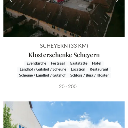
Vorheriges Bild
Näch
SCHEYERN (33 KM)
Klosterschenke Scheyern
Eventkirche
Festsaal
Gaststätte
Hotel
Landhof / Gutshof / Scheune
Location
Restaurant
Scheune / Landhof / Gutshof
Schloss / Burg / Kloster
20 - 200