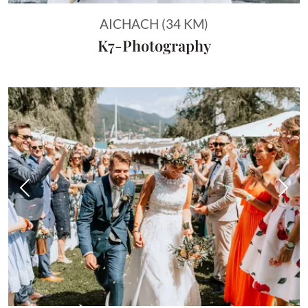
AICHACH (34 KM)
K7-Photography
Vorheriges Bild
Näch