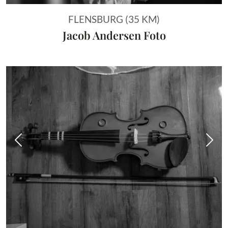
FLENSBURG (35 KM)
Jacob Andersen Foto
Vorheriges Bild
Näch