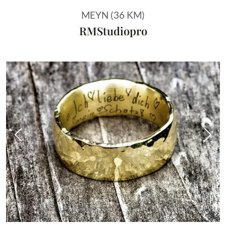
MEYN (36 KM)
RMStudiopro
Vorheriges Bild
Näch