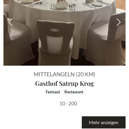
Vorheriges Bild
Näch
MITTELANGELN (20 KM)
Gasthof Satrup Krog
Festsaal
Restaurant
10 - 200
Mehr anzeigen