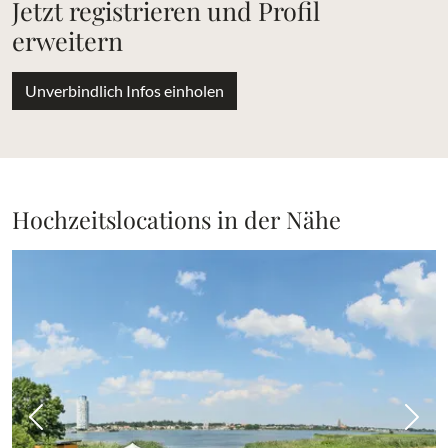
Jetzt registrieren und Profil
erweitern
Unverbindlich Infos einholen
Hochzeitslocations in der Nähe
Vorheriges Bild
Näch