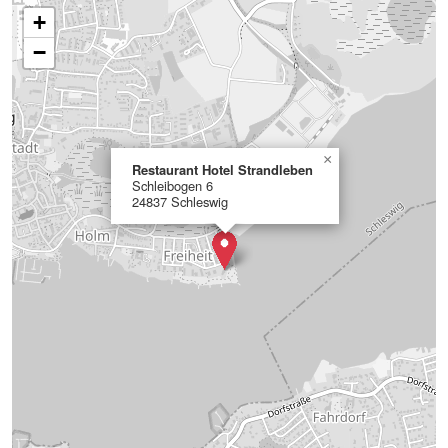
+
−
×
Restaurant Hotel Strandleben
Schleibogen 6
24837 Schleswig