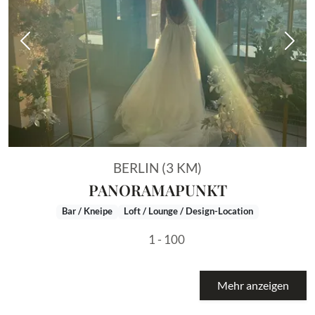
Vorheriges Bild
Näch
BERLIN (3 KM)
PANORAMAPUNKT
Bar / Kneipe
Loft / Lounge / Design-Location
1 - 100
Mehr anzeigen