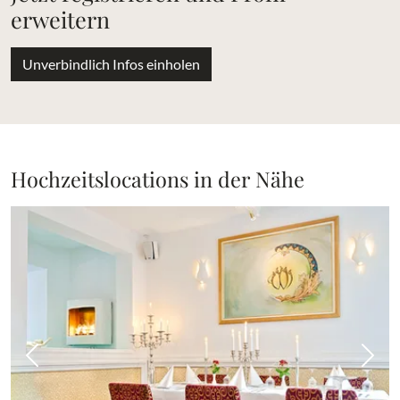
erweitern
Unverbindlich Infos einholen
Hochzeitslocations in der Nähe
Vorheriges Bild
Näch