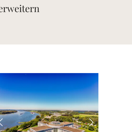
 erweitern
 Bild
Vorheriges Bild
Nächstes Bild