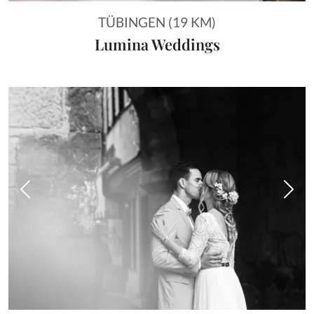
TÜBINGEN (19 KM)
Lumina Weddings
Vorheriges Bild
Näch