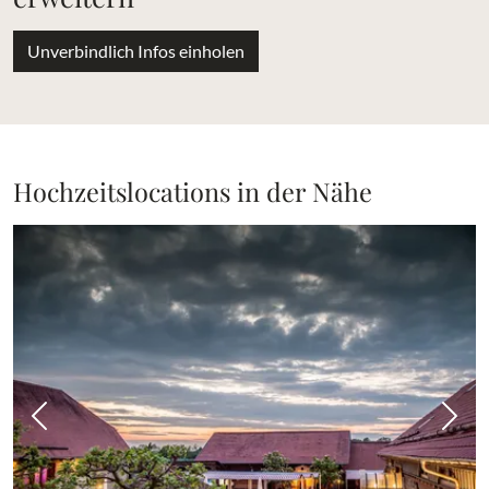
Unverbindlich Infos einholen
Hochzeitslocations in der Nähe
Vorheriges Bild
Näch