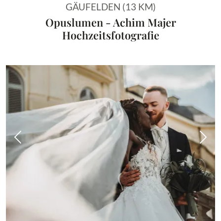
GÄUFELDEN (13 KM)
Opuslumen - Achim Majer
Hochzeitsfotografie
Vorheriges Bild
Näch