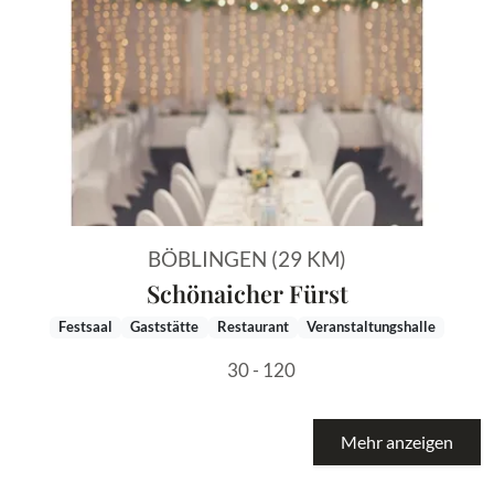
Vorheriges Bild
Näch
BÖBLINGEN (29 KM)
Schönaicher Fürst
Festsaal
Gaststätte
Restaurant
Veranstaltungshalle
30 - 120
Mehr anzeigen