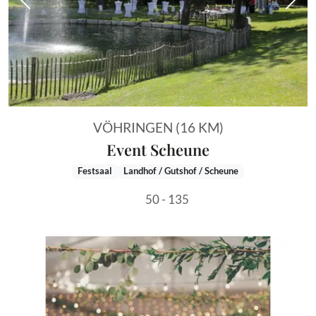
Vorheriges Bild
Näch
VÖHRINGEN (16 KM)
Event Scheune
Festsaal
Landhof / Gutshof / Scheune
50 - 135