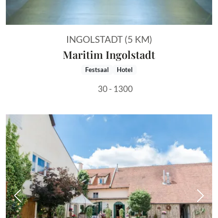
INGOLSTADT (5 KM)
Maritim Ingolstadt
Festsaal
Hotel
30 - 1300
Vorheriges Bild
Näch