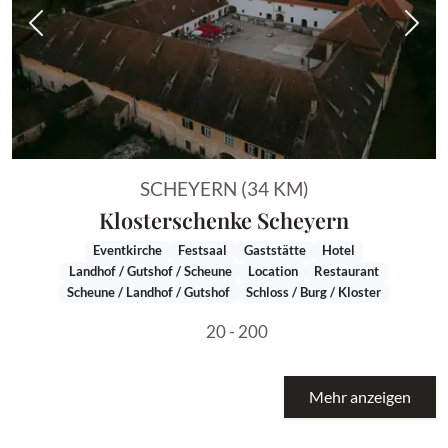
Vorheriges Bild
Näch
SCHEYERN (34 KM)
Klosterschenke Scheyern
Eventkirche
Festsaal
Gaststätte
Hotel
Landhof / Gutshof / Scheune
Location
Restaurant
Scheune / Landhof / Gutshof
Schloss / Burg / Kloster
20 - 200
Mehr anzeigen