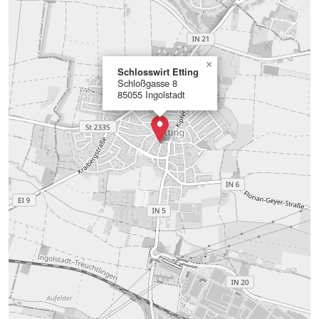
×
Schlosswirt Etting
Schloßgasse 8
85055 Ingolstadt