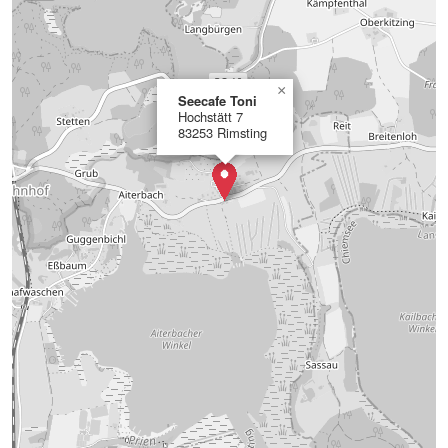
×
Seecafe Toni
Hochstätt 7
83253 Rimsting