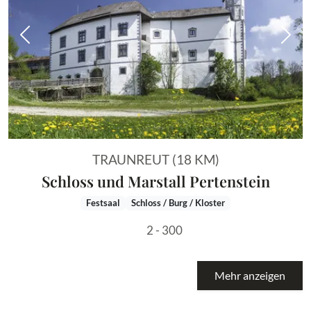
Vorheriges Bild
Näch
TRAUNREUT (18 KM)
Schloss und Marstall Pertenstein
Festsaal
Schloss / Burg / Kloster
2 - 300
Mehr anzeigen