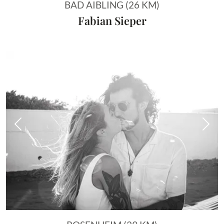
BAD AIBLING (26 KM)
Fabian Sieper
Vorheriges Bild
Näch