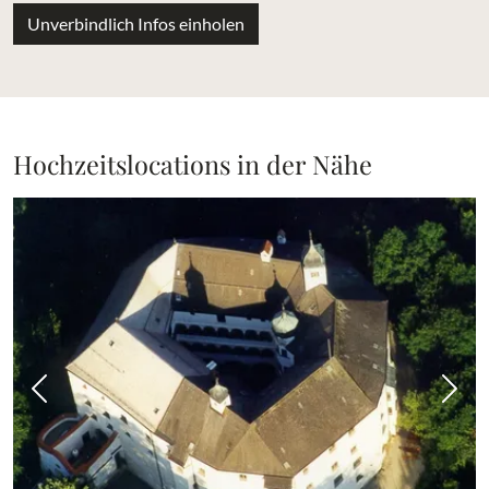
Unverbindlich Infos einholen
Hochzeitslocations in der Nähe
Vorheriges Bild
Näch