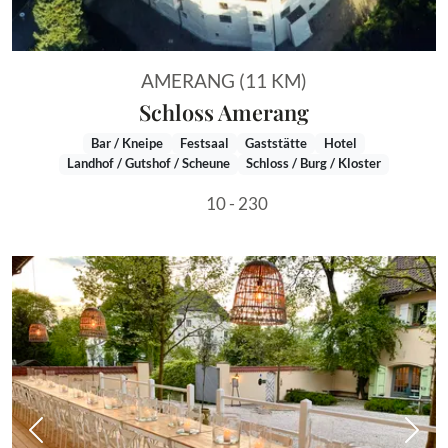
AMERANG (11 KM)
Schloss Amerang
Bar / Kneipe
Festsaal
Gaststätte
Hotel
Landhof / Gutshof / Scheune
Schloss / Burg / Kloster
10 - 230
Vorheriges Bild
Näch