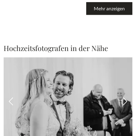
Mehr anzeigen
Hochzeitsfotografen in der Nähe
Vorheriges Bild
Näch