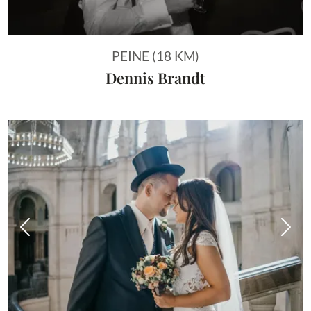
PEINE (18 KM)
Dennis Brandt
Vorheriges Bild
Näch