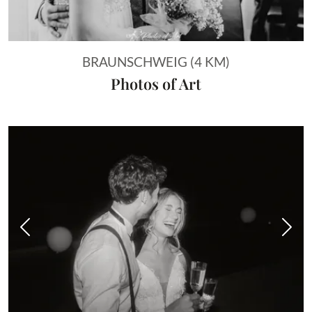
BRAUNSCHWEIG (4 KM)
Photos of Art
Vorheriges Bild
Näch