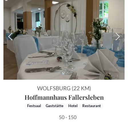
Vorheriges Bild
Näch
WOLFSBURG (22 KM)
Hoffmannhaus Fallersleben
Festsaal
Gaststätte
Hotel
Restaurant
50 - 150