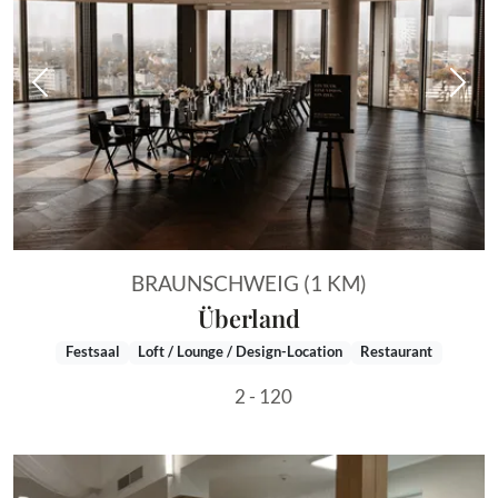
Vorheriges Bild
Näch
BRAUNSCHWEIG (1 KM)
Überland
Festsaal
Loft / Lounge / Design-Location
Restaurant
2 - 120