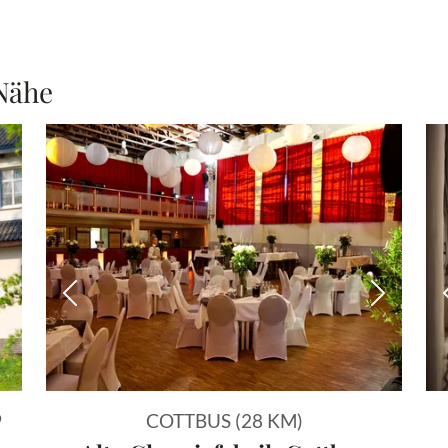
 Nähe
Nächstes Bild
Vorheriges Bild
Nächstes
9
COTTBUS (28 KM)