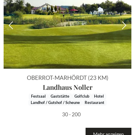
Vorheriges Bild
Näch
OBERROT-MARHÖRDT (23 KM)
Landhaus Noller
Festsaal
Gaststätte
Golfclub
Hotel
Landhof / Gutshof / Scheune
Restaurant
30 - 200
Mehr anzeigen