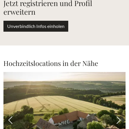
Jetzt registrieren und Profil
erweitern
Unverbindlich Infos einholen
Hochzeitslocations in der Nähe
Vorheriges Bild
Näch