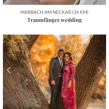
MARBACH AM NECKAR (34 KM)
Traumfänger.wedding
Vorheriges Bild
Näch