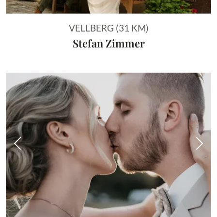
VELLBERG (31 KM)
Stefan Zimmer
Vorheriges Bild
Näch