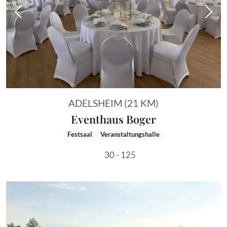
Vorheriges Bild
Näch
ADELSHEIM (21 KM)
Eventhaus Boger
Festsaal
Veranstaltungshalle
30 - 125