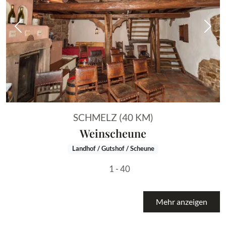
Vorheriges Bild
Näch
SCHMELZ (40 KM)
Weinscheune
Landhof / Gutshof / Scheune
1 - 40
Mehr anzeigen