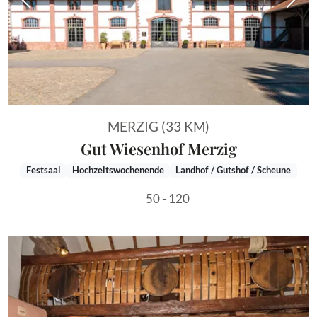
Vorheriges Bild
Näch
MERZIG (33 KM)
Gut Wiesenhof Merzig
Festsaal
Hochzeitswochenende
Landhof / Gutshof / Scheune
50 - 120