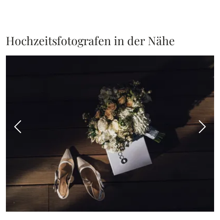
Hochzeitsfotografen in der Nähe
Vorheriges Bild
Näch