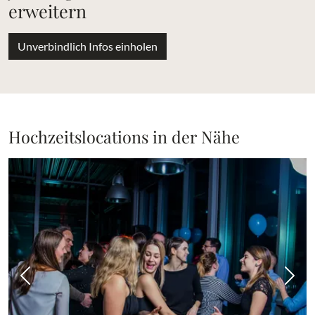
erweitern
Unverbindlich Infos einholen
Hochzeitslocations in der Nähe
Vorheriges Bild
Näch