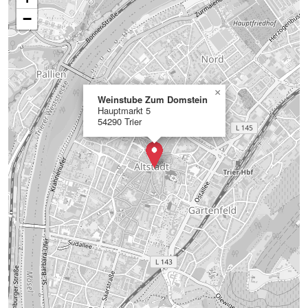
−
×
Weinstube Zum Domstein
Hauptmarkt 5
54290 Trier