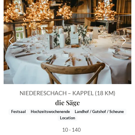
Vorheriges Bild
Näch
NIEDERESCHACH – KAPPEL (18 KM)
die Säge
Festsaal
Hochzeitswochenende
Landhof / Gutshof / Scheune
Location
10 - 140