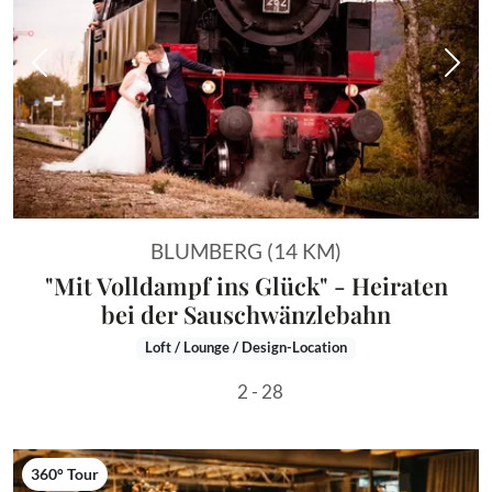
Vorheriges Bild
Näch
BLUMBERG (14 KM)
"Mit Volldampf ins Glück" - Heiraten
bei der Sauschwänzlebahn
Loft / Lounge / Design-Location
2 - 28
360° Tour