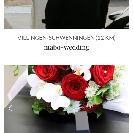
VILLINGEN-SCHWENNINGEN (12 KM)
mabo-wedding
Vorheriges Bild
Näch