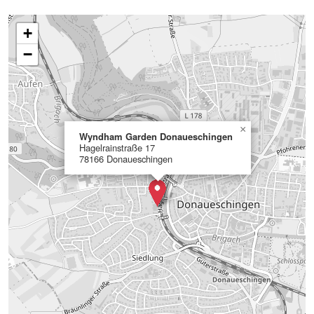
+
−
×
Wyndham Garden Donaueschingen
Hagelrainstraße 17
78166 Donaueschingen