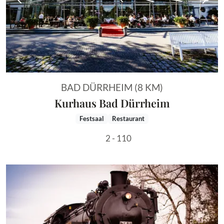
Vorheriges Bild
Näch
BAD DÜRRHEIM (8 KM)
Kurhaus Bad Dürrheim
Festsaal
Restaurant
2 - 110