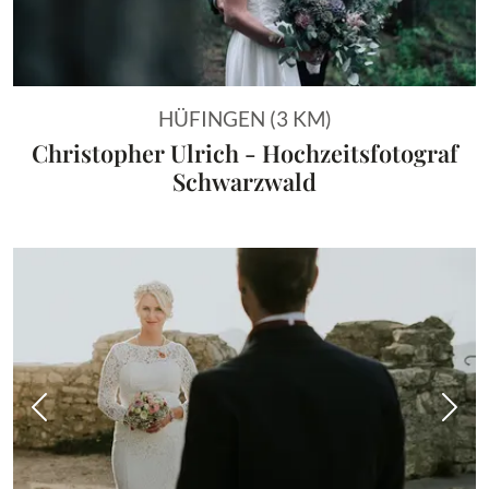
HÜFINGEN (3 KM)
Christopher Ulrich - Hochzeitsfotograf
Schwarzwald
Vorheriges Bild
Näch