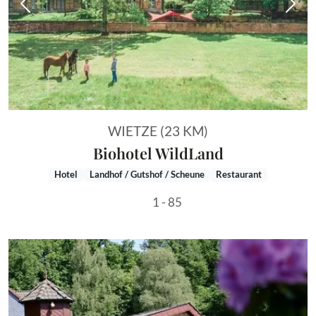
Vorheriges Bild
Näch
WIETZE (23 KM)
Biohotel WildLand
Hotel
Landhof / Gutshof / Scheune
Restaurant
1 - 85