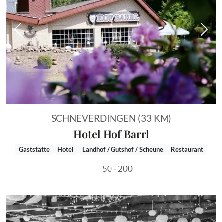
Vorheriges Bild
Näch
SCHNEVERDINGEN (33 KM)
Hotel Hof Barrl
Gaststätte
Hotel
Landhof / Gutshof / Scheune
Restaurant
50 - 200