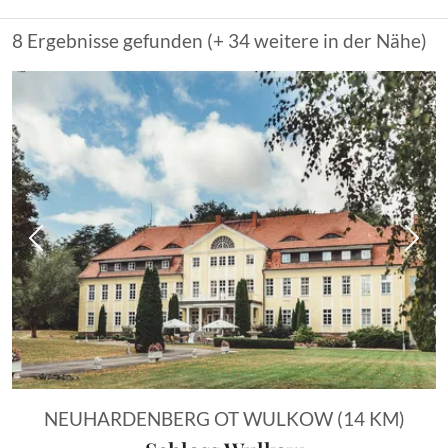
8 Ergebnisse gefunden (+ 34 weitere in der Nähe)
Vorheriges Bild
Näch
NEUHARDENBERG OT WULKOW (14 KM)