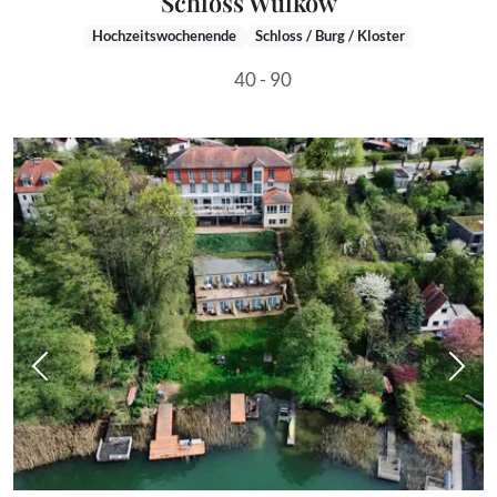
Schloss Wulkow
Hochzeitswochenende
Schloss / Burg / Kloster
40 - 90
Vorheriges Bild
Näch