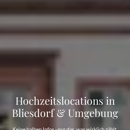
Hochzeitslocations in
Bliesdorf & Umgebung
Keine halben Infos - nur das, was wirklich zählt.