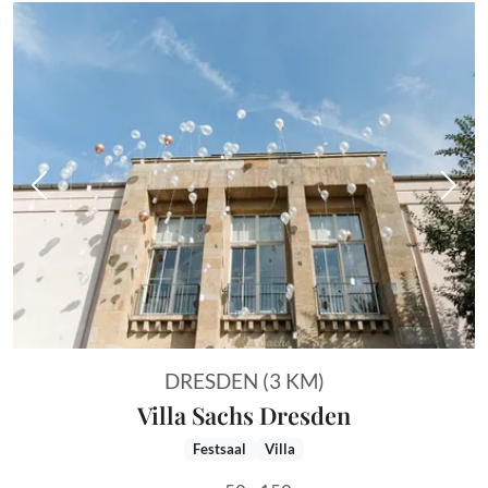
Vorheriges Bild
Näch
DRESDEN (3 KM)
Villa Sachs Dresden
Festsaal
Villa