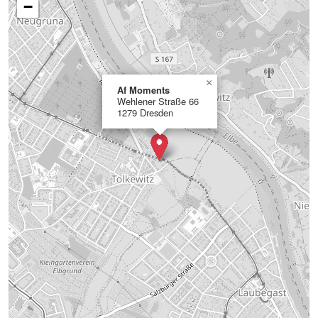
−
×
Af Moments
Wehlener Straße 66
1279 Dresden