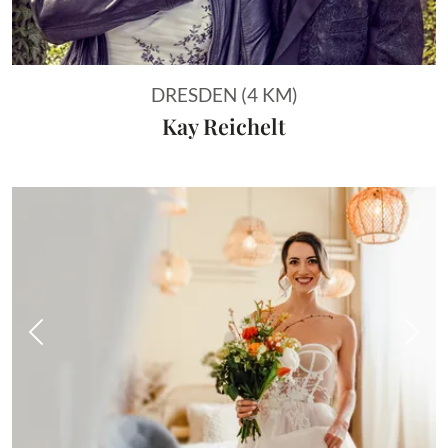
DRESDEN (4 KM)
Kay Reichelt
Vorheriges Bild
Näch