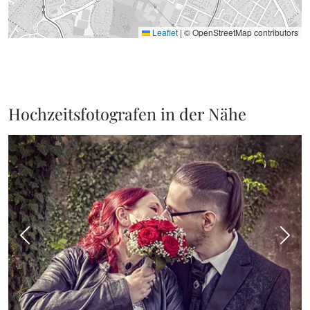
Leaflet
|
© OpenStreetMap contributors
Hochzeitsfotografen in der Nähe
Vorheriges Bild
Näch