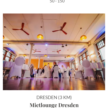
50 - 150
Vorheriges Bild
Näch
DRESDEN (3 KM)
Mietlounge Dresden