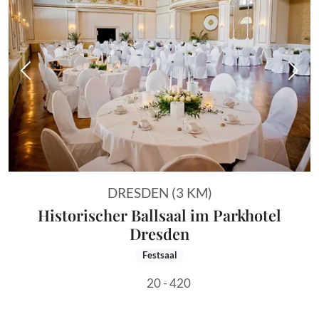
Vorheriges Bild
Näch
DRESDEN (3 KM)
Historischer Ballsaal im Parkhotel
Dresden
Festsaal
20 - 420