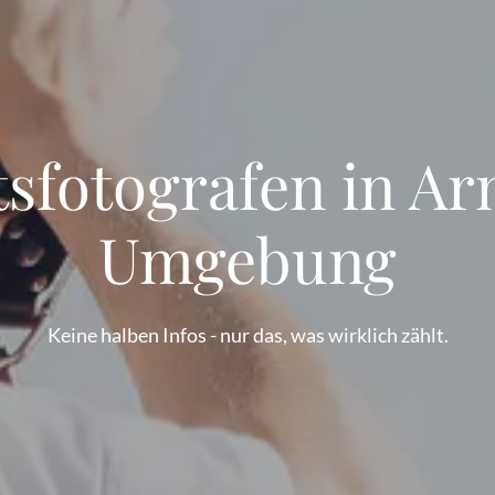
sfotografen in A
Umgebung
Keine halben Infos - nur das, was wirklich zählt.