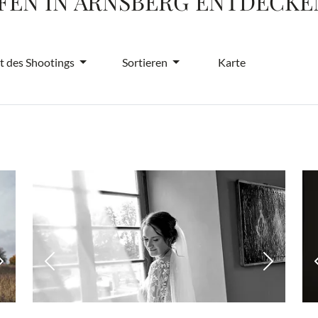
EN IN ARNSBERG ENTDECKE
t des Shootings
Sortieren
Karte
Nächstes Bild
Vorheriges Bild
Nächstes