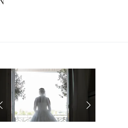
N
 Bild
Vorheriges Bild
Nächstes Bild