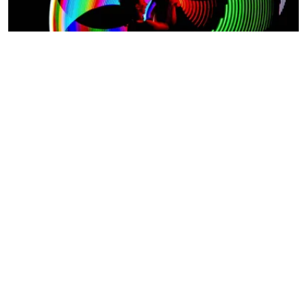
BERNAU BEI BERLIN (37 KM)
Mabifoto
FAQ