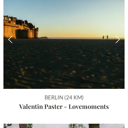
Vorheriges Bild
Näch
BERLIN (24 KM)
Valentin Paster - Lovemoments