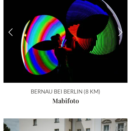
Vorheriges Bild
Näch
BERNAU BEI BERLIN (8 KM)
Mabifoto