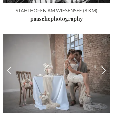
STAHLHOFEN AM WIESENSEE (8 KM)
paaschephotography
Vorheriges Bild
Näch