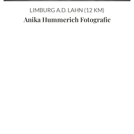
LIMBURG A.D. LAHN (12 KM)
Anika Hummerich Fotografie
Vorheriges Bild
Näch