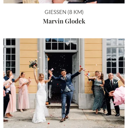
GIESSEN (8 KM)
Marvin Glodek
Vorheriges Bild
Näch