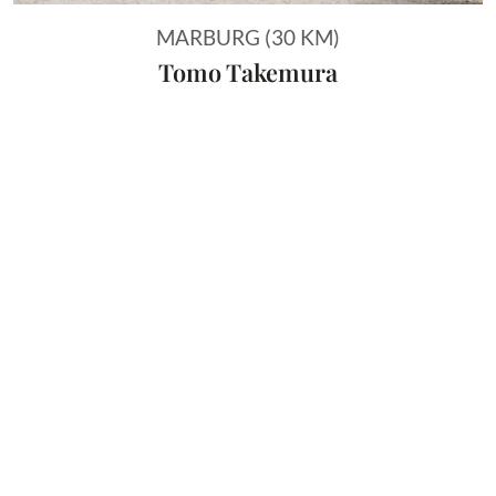
MARBURG (30 KM)
Tomo Takemura
Vorheriges Bild
Näch