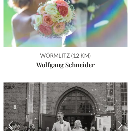
WÖRMLITZ (12 KM)
Wolfgang Schneider
Vorheriges Bild
Näch