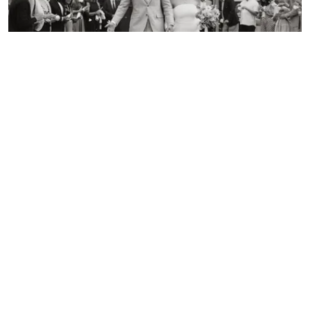
GARDELEGEN (30 KM)
Konrad Drüsedau
FAQ