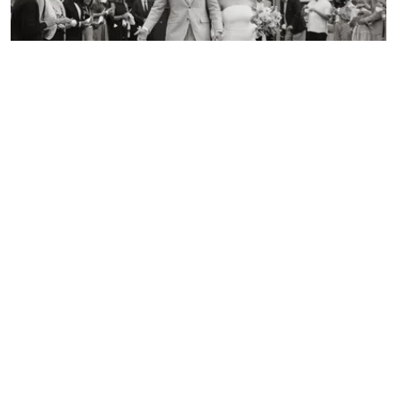
GARDELEGEN (39 KM)
Konrad Drüsedau
FAQ