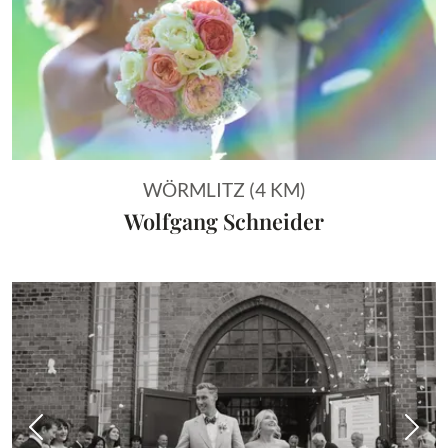
WÖRMLITZ (4 KM)
Wolfgang Schneider
Vorheriges Bild
Näch