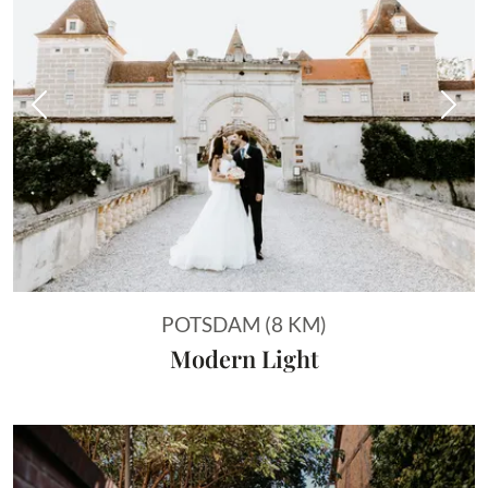
Vorheriges Bild
Näch
POTSDAM (8 KM)
Modern Light