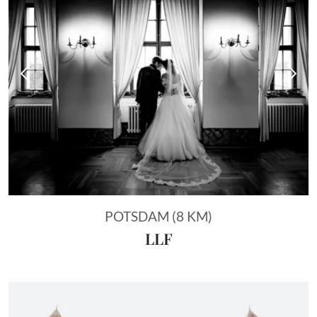
Vorheriges Bild
Näch
POTSDAM (8 KM)
LLF