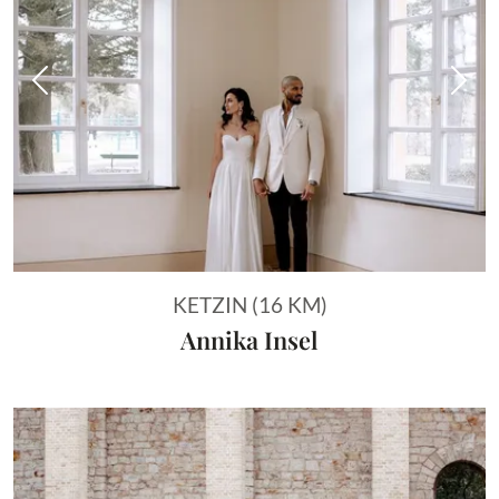
Vorheriges Bild
Näch
KETZIN (16 KM)
Annika Insel