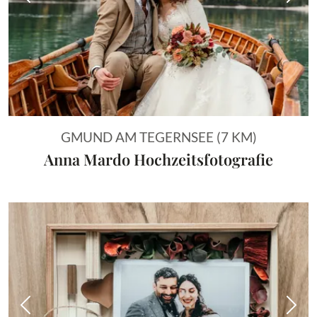
Vorheriges Bild
Näch
GMUND AM TEGERNSEE (7 KM)
Anna Mardo Hochzeitsfotografie
Vorheriges Bild
Näch