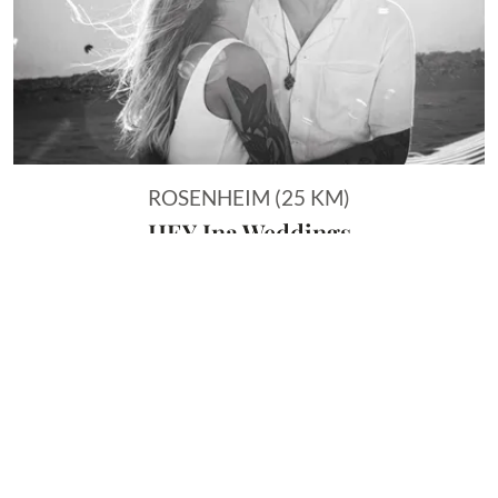
ROSENHEIM (25 KM)
HEY Ina Weddings
Vorheriges Bild
Näch