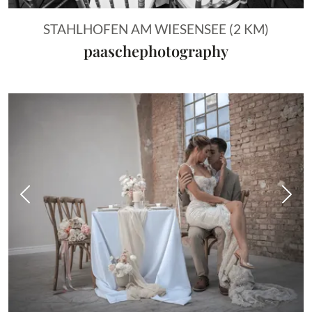
STAHLHOFEN AM WIESENSEE (2 KM)
paaschephotography
Vorheriges Bild
Näch