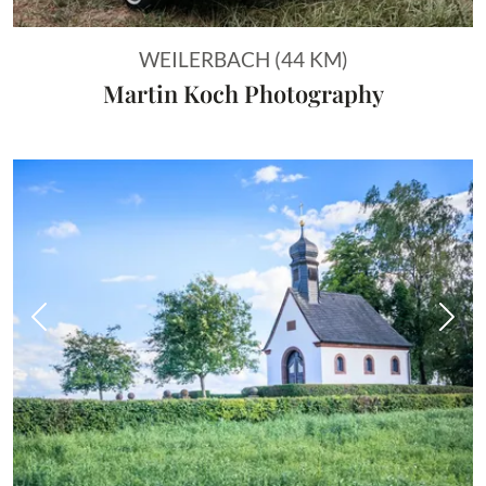
WEILERBACH (44 KM)
Martin Koch Photography
Vorheriges Bild
Näch