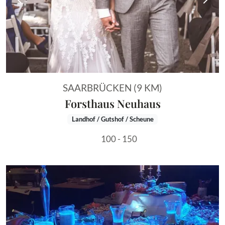
Vorheriges Bild
Näch
SAARBRÜCKEN (9 KM)
Forsthaus Neuhaus
Landhof / Gutshof / Scheune
100 - 150