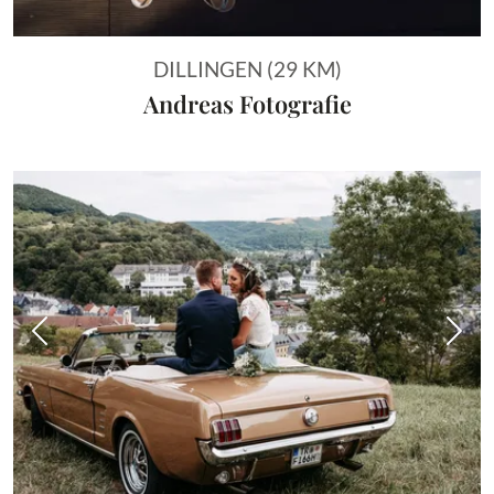
DILLINGEN (29 KM)
Andreas Fotografie
Vorheriges Bild
Näch