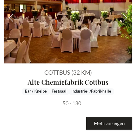
Vorheriges Bild
Näch
COTTBUS (32 KM)
Alte Chemiefabrik Cottbus
Bar / Kneipe
Festsaal
Industrie- /Fabrikhalle
50 - 130
Mehr anzeigen