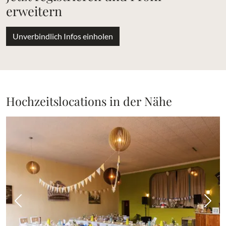
erweitern
Unverbindlich Infos einholen
Hochzeitslocations in der Nähe
Vorheriges Bild
Näch