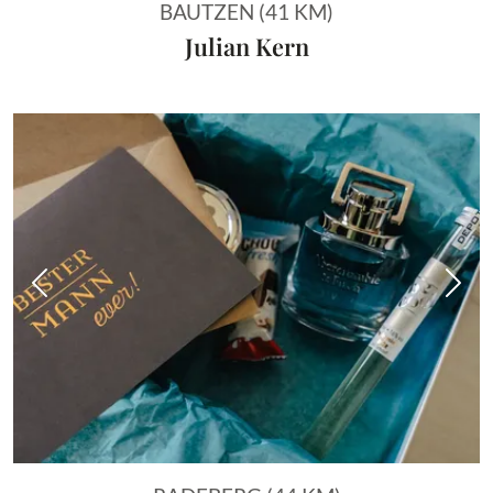
BAUTZEN (41 KM)
Julian Kern
Vorheriges Bild
Näch