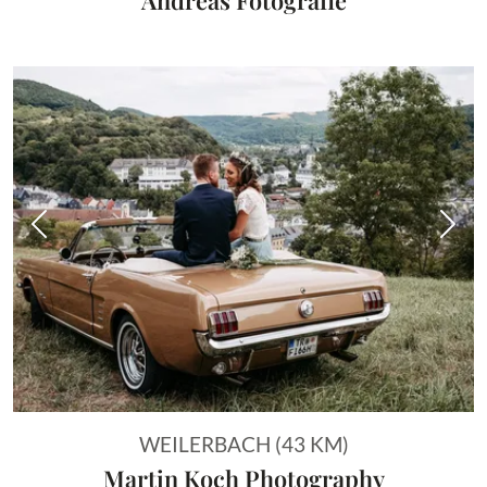
Vorheriges Bild
Näch
WEILERBACH (43 KM)
Martin Koch Photography