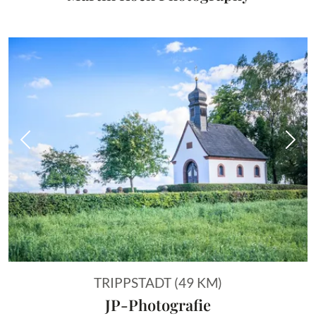
Vorheriges Bild
Näch
TRIPPSTADT (49 KM)
JP-Photografie