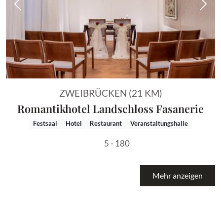
Vorheriges Bild
Näch
ZWEIBRÜCKEN (21 KM)
Romantikhotel Landschloss Fasanerie
Festsaal
Hotel
Restaurant
Veranstaltungshalle
5 - 180
Mehr anzeigen