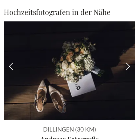
Hochzeitsfotografen in der Nähe
Vorheriges Bild
Näch
DILLINGEN (30 KM)
Andreas Fotografie