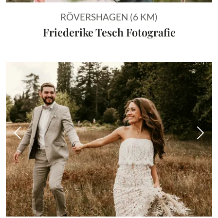
RÖVERSHAGEN (6 KM)
Friederike Tesch Fotografie
Vorheriges Bild
Näch