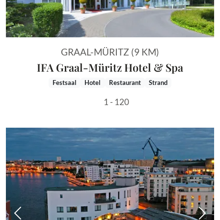
GRAAL-MÜRITZ (9 KM)
IFA Graal-Müritz Hotel & Spa
Festsaal
Hotel
Restaurant
Strand
1 - 120
Vorheriges Bild
Näch