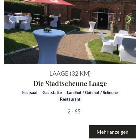
Vorheriges Bild
Näch
LAAGE (32 KM)
Die Stadtscheune Laage
Festsaal
Gaststätte
Landhof / Gutshof / Scheune
Restaurant
2 - 65
Mehr anzeigen