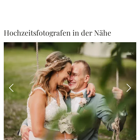
Hochzeitsfotografen in der Nähe
Vorheriges Bild
Näch