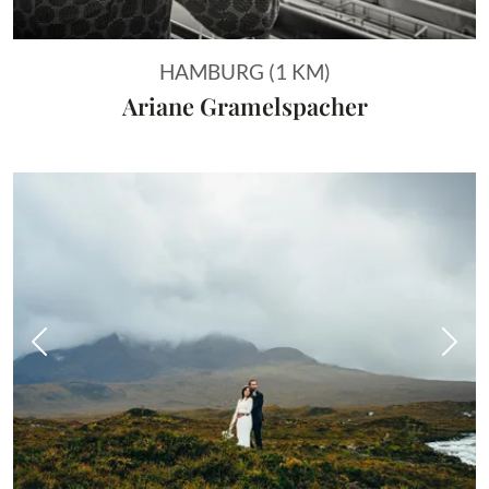
HAMBURG (1 KM)
Ariane Gramelspacher
Vorheriges Bild
Näch