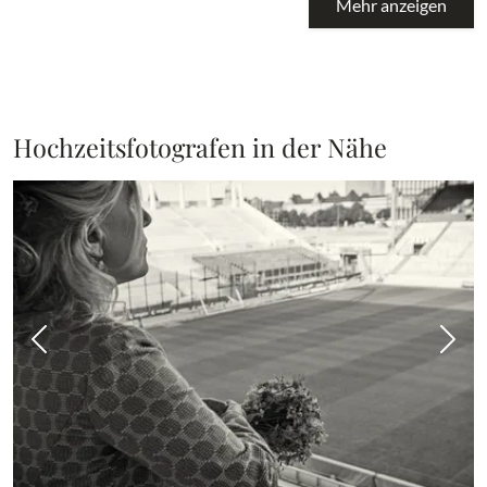
Mehr anzeigen
Hochzeitsfotografen in der Nähe
Vorheriges Bild
Näch