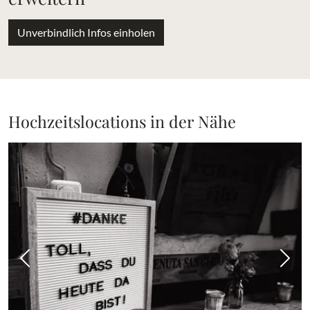
Unverbindlich Infos einholen
Hochzeitslocations in der Nähe
Vorheriges Bild
Näch