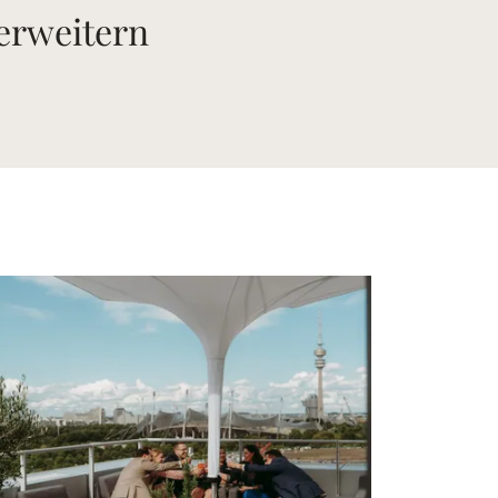
 erweitern
 Bild