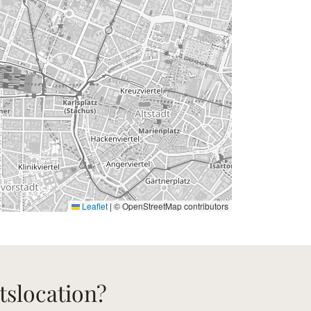
Leaflet
|
© OpenStreetMap contributors
tslocation?