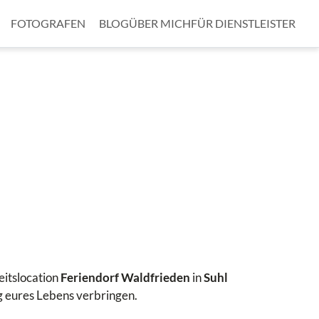
FOTOGRAFEN
BLOG
ÜBER MICH
FÜR DIENSTLEISTER
eitslocation
Feriendorf Waldfrieden
in
Suhl
g eures Lebens verbringen.