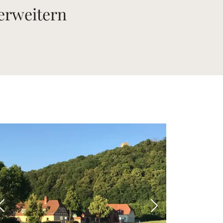
 erweitern
Vorheriges Bild
Nächstes Bild