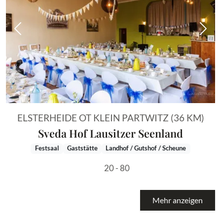
Vorheriges Bild
Näch
ELSTERHEIDE OT KLEIN PARTWITZ (36 KM)
Sveda Hof Lausitzer Seenland
Festsaal
Gaststätte
Landhof / Gutshof / Scheune
20 - 80
Mehr anzeigen