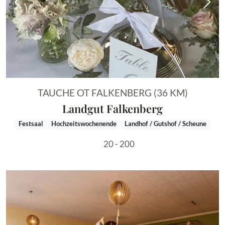
Vorheriges Bild
Näch
TAUCHE OT FALKENBERG (36 KM)
Landgut Falkenberg
Festsaal
Hochzeitswochenende
Landhof / Gutshof / Scheune
20 - 200