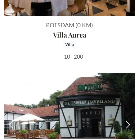
POTSDAM (0 KM)
Villa Aurea
Villa
10 - 200
Vorheriges Bild
Näch