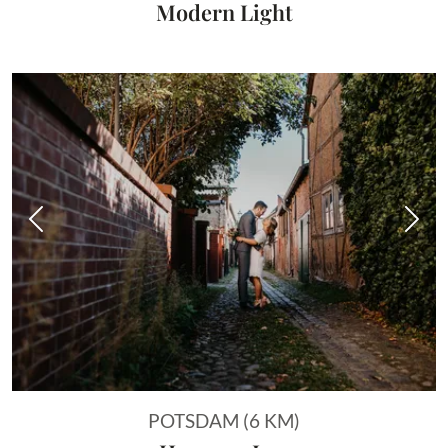
Modern Light
Vorheriges Bild
Näch
POTSDAM (6 KM)