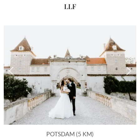
LLF
Vorheriges Bild
Näch
POTSDAM (5 KM)