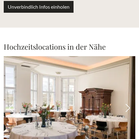
Unverbindlich Infos einholen
Hochzeitslocations in der Nähe
Vorheriges Bild
Näch