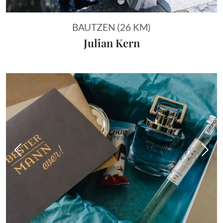
BAUTZEN (26 KM)
Julian Kern
Vorheriges Bild
Näch