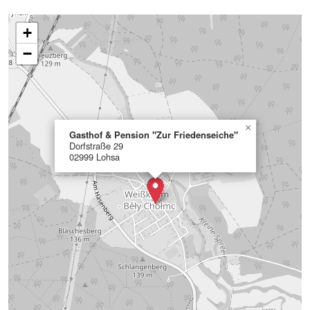
+
−
×
Gasthof & Pension "Zur Friedenseiche"
Dorfstraße 29
02999 Lohsa