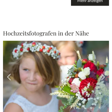
Mehr anzeigen
Hochzeitsfotografen in der Nähe
Vorheriges Bild
Näch