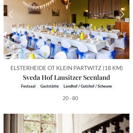
Vorheriges Bild
Näch
ELSTERHEIDE OT KLEIN PARTWITZ (18 KM)
Sveda Hof Lausitzer Seenland
Festsaal
Gaststätte
Landhof / Gutshof / Scheune
20 - 80