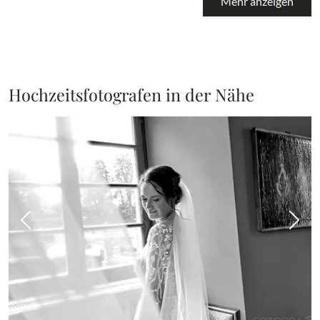
Mehr anzeigen
Hochzeitsfotografen in der Nähe
Vorheriges Bild
Näch