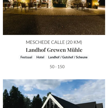
Vorheriges Bild
Näch
MESCHEDE CALLE (20 KM)
Landhof Grewen Mühle
Festsaal
Hotel
Landhof / Gutshof / Scheune
50 - 150