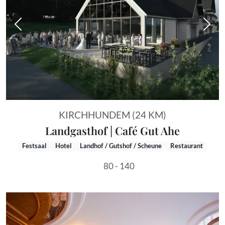
Vorheriges Bild
Näch
KIRCHHUNDEM (24 KM)
Landgasthof | Café Gut Ahe
Festsaal
Hotel
Landhof / Gutshof / Scheune
Restaurant
80 - 140