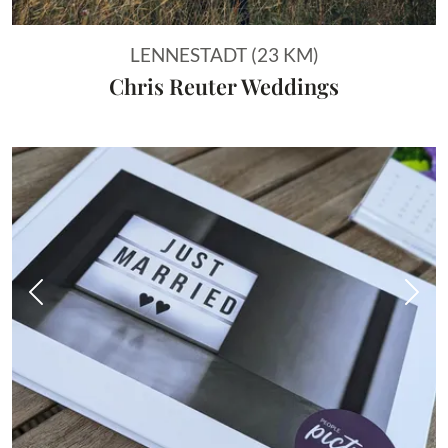
LENNESTADT (23 KM)
Chris Reuter Weddings
Vorheriges Bild
Näch